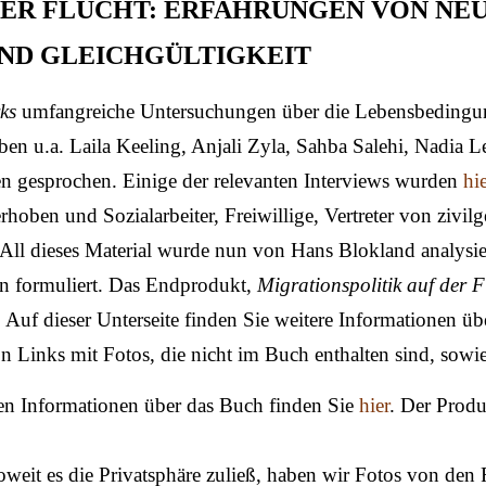
DER FLUCHT: ERFAHRUNGEN VON N
UND GLEICHGÜLTIGKEIT
ks
umfangreiche Untersuchungen über die Lebensbedingun
n u.a. Laila Keeling, Anjali Zyla, Sahba Salehi, Nadia L
en gesprochen. Einige der relevanten Interviews wurden
hi
hoben und Sozialarbeiter, Freiwillige, Vertreter von zivil
. All dieses Material wurde nun von Hans Blokland analysie
n formuliert. Das Endprodukt,
Migrationspolitik auf der F
.
Auf dieser Unterseite finden Sie weitere Informationen ü
 Links mit Fotos, die nicht im Buch enthalten sind, sowi
en Informationen über das Buch finden Sie
hier
. Der Produ
oweit es die Privatsphäre zuließ, haben wir Fotos von den