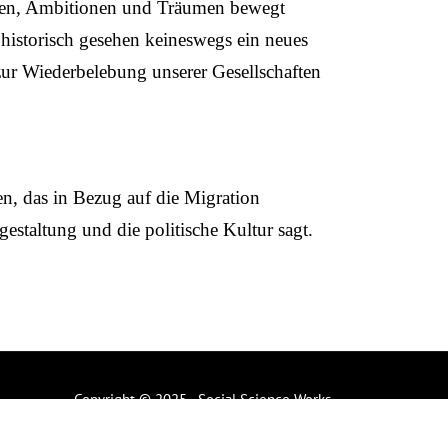
ionen, Ambitionen und Träumen bewegt
 historisch gesehen keineswegs ein neues
zur Wiederbelebung unserer Gesellschaften
en, das in Bezug auf die Migration
estaltung und die politische Kultur sagt.
Copyright © 2025 - Social Science Works
Developed with
by
Ali Ghaznawi