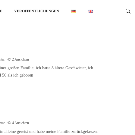
E
VERÖFFENTLICHUNGEN
tar
2
Ansichten
er großen Familie; ich hatte 8 ältere Geschwister, ich
 56 als ich geboren
tar
4
Ansichten
bin alleine gereist und habe meine Familie zurückgelassen.